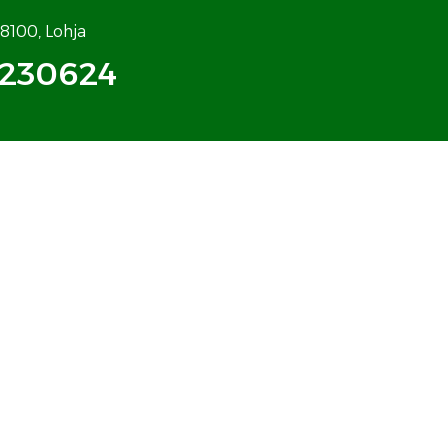
08100, Lohja
5230624